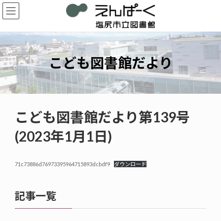
コ
ナ
ン
ビ
テ
ゲ
ン
ー
ツ
シ
へ
ョ
こども図書館だより
ス
ン
キ
に
ッ
移
プ
動
こども図書館だより第139号
(2023年1月1日)
71c73886d76973395964715893dcbdf9
ダウンロード
記事一覧