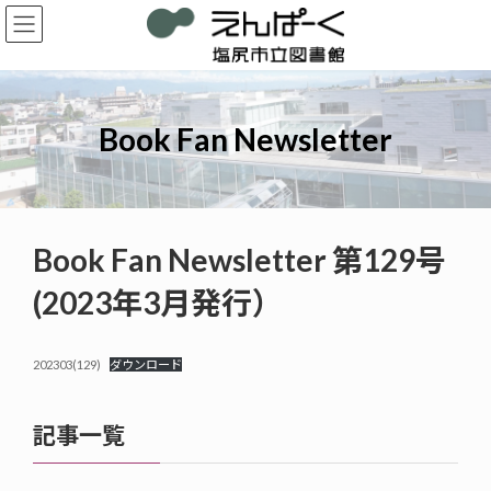
コ
ナ
ン
ビ
テ
ゲ
ン
ー
ツ
シ
へ
ョ
Book Fan Newsletter
ス
ン
キ
に
ッ
移
プ
動
Book Fan Newsletter 第129号
(2023年3月発行）
202303(129)
ダウンロード
記事一覧