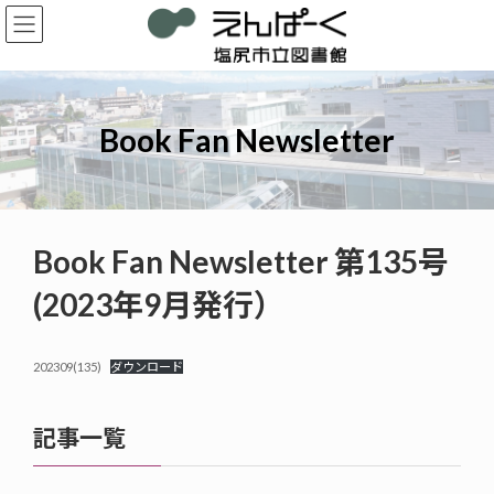
コ
ナ
ン
ビ
テ
ゲ
ン
ー
ツ
シ
へ
ョ
Book Fan Newsletter
ス
ン
キ
に
ッ
移
プ
動
Book Fan Newsletter 第135号
(2023年9月発行）
202309(135)
ダウンロード
記事一覧