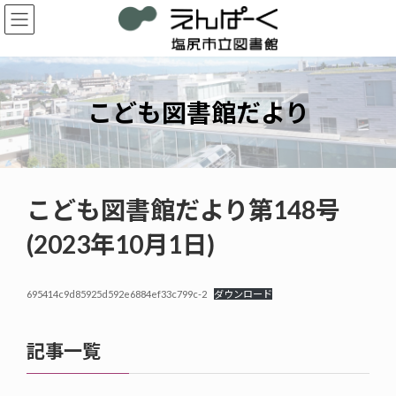
コ
ナ
ン
ビ
テ
ゲ
ン
ー
ツ
シ
へ
ョ
こども図書館だより
ス
ン
キ
に
ッ
移
プ
動
こども図書館だより第148号
(2023年10月1日)
695414c9d85925d592e6884ef33c799c-2
ダウンロード
記事一覧