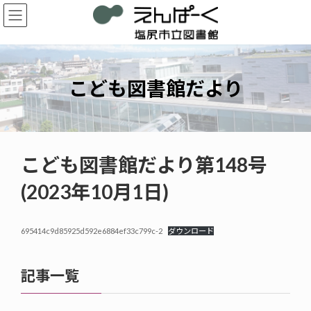
コ
ナ
ン
ビ
テ
ゲ
ン
ー
ツ
シ
へ
ョ
こども図書館だより
ス
ン
キ
に
ッ
移
プ
動
こども図書館だより第148号
(2023年10月1日)
695414c9d85925d592e6884ef33c799c-2
ダウンロード
記事一覧