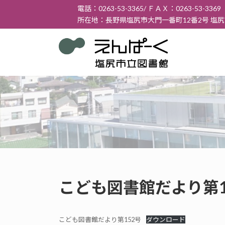
コ
ナ
電話：0263-53-3365/ ＦＡＸ：0263-53-3369
ン
ビ
所在地：長野県塩尻市大門一番町12番2号 塩
テ
ゲ
ン
ー
ツ
シ
へ
ョ
ス
ン
キ
に
ッ
移
プ
動
こども図書館だより第15
こども図書館だより第152号
ダウンロード