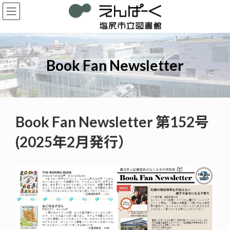
コ
ナ
ン
ビ
テ
ゲ
ン
ー
ツ
シ
へ
ョ
Book Fan Newsletter
ス
ン
キ
に
ッ
移
プ
動
Book Fan Newsletter 第152号
(2025年2月発行）