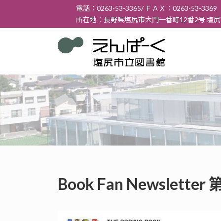
コ
ナ
電話：0263-53-3365/ ＦＡＸ：0263-53-3369
ン
ビ
所在地：長野県塩尻市大門一番町12番2号 塩
テ
ゲ
ン
ー
ツ
シ
へ
ョ
ス
ン
キ
に
ッ
移
プ
動
Book Fan Newslett