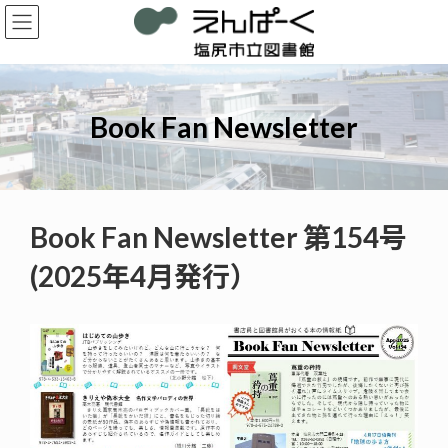
コ
ナ
ン
ビ
テ
ゲ
ン
ー
ツ
シ
へ
ョ
Book Fan Newsletter
ス
ン
キ
に
ッ
移
プ
動
Book Fan Newsletter 第154号
(2025年4月発行）