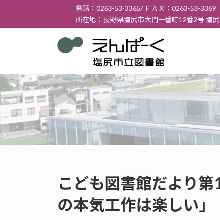
コ
ナ
電話：0263-53-3365/ ＦＡＸ：0263-53-3369
ン
ビ
所在地：長野県塩尻市大門一番町12番2号 塩
テ
ゲ
ン
ー
ツ
シ
へ
ョ
ス
ン
キ
に
ッ
移
プ
動
こども図書館だより第16
の本気工作は楽しい」