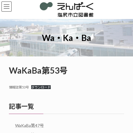
コ
ナ
ン
ビ
テ
ゲ
ン
ー
ツ
シ
へ
ョ
Wa・Ka・Ba
ス
ン
キ
に
ッ
移
プ
動
WaKaBa第53号
情報誌第53号
ダウンロード
記事一覧
WaKaBa第47号