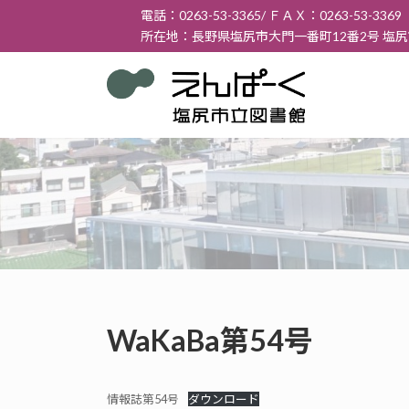
コ
ナ
電話：0263-53-3365/ ＦＡＸ：0263-53-3369
ン
ビ
所在地：長野県塩尻市大門一番町12番2号 塩
テ
ゲ
ン
ー
ツ
シ
へ
ョ
ス
ン
キ
に
ッ
移
プ
動
WaKaBa第54号
情報誌第54号
ダウンロード