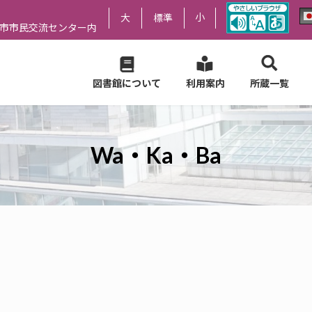
小
大
標準
尻市市民交流センター内
図書館について
利用案内
所蔵一覧
Wa・Ka・Ba