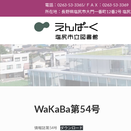
コ
ナ
電話：0263-53-3365/ ＦＡＸ：0263-53-3369
ン
ビ
所在地：長野県塩尻市大門一番町12番2号 塩
テ
ゲ
ン
ー
ツ
シ
へ
ョ
ス
ン
キ
に
ッ
移
プ
動
WaKaBa第54号
情報誌第54号
ダウンロード