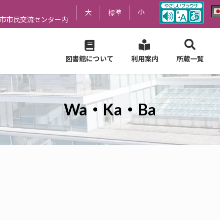
小
大
標準
尻市市民交流センター内
図書館について
利用案内
所蔵一覧
Wa・Ka・Ba