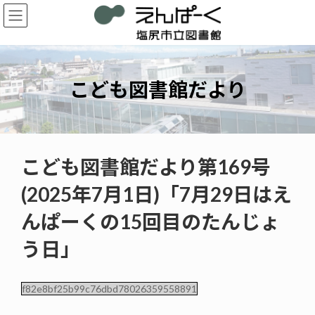
コ
ナ
ン
ビ
テ
ゲ
ン
ー
ツ
シ
へ
ョ
こども図書館だより
ス
ン
キ
に
ッ
移
プ
動
こども図書館だより第169号
(2025年7月1日)「7月29日はえ
んぱーくの15回目のたんじょ
う日」
f82e8bf25b99c76dbd78026359558891