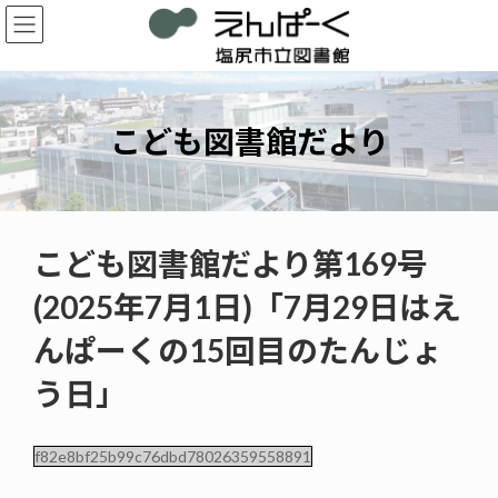
コ
ナ
ン
ビ
テ
ゲ
ン
ー
ツ
シ
へ
ョ
こども図書館だより
ス
ン
キ
に
ッ
移
プ
動
こども図書館だより第169号
(2025年7月1日)「7月29日はえ
んぱーくの15回目のたんじょ
う日」
f82e8bf25b99c76dbd78026359558891