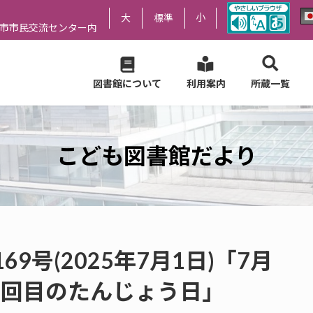
小
大
標準
尻市市民交流センター内
図書館について
利用案内
所蔵一覧
こども図書館だより
9号(2025年7月1日)「7月
5回目のたんじょう日」