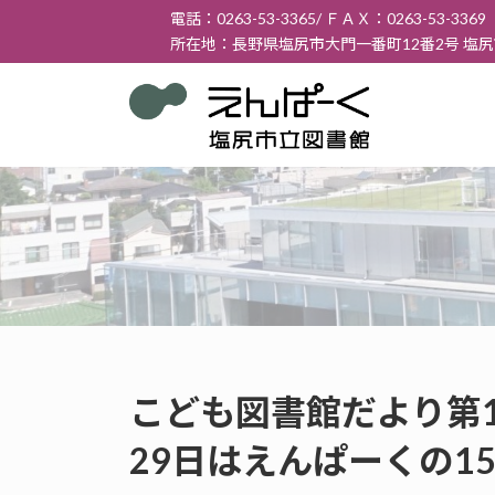
コ
ナ
電話：0263-53-3365/ ＦＡＸ：0263-53-3369
ン
ビ
所在地：長野県塩尻市大門一番町12番2号 塩
テ
ゲ
ン
ー
ツ
シ
へ
ョ
ス
ン
キ
に
ッ
移
プ
動
こども図書館だより第16
29日はえんぱーくの1