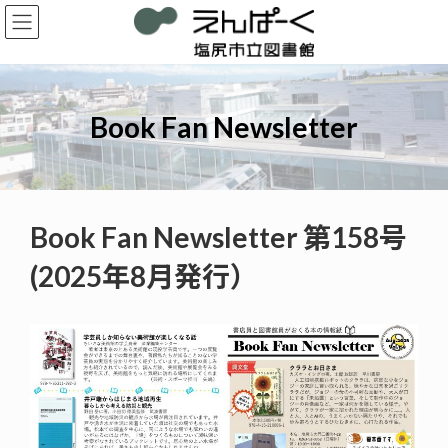
コ
ナ
ン
ビ
テ
ゲ
ン
ー
ツ
シ
へ
ョ
Book Fan Newsletter
ス
ン
キ
に
ッ
移
プ
動
Book Fan Newsletter 第158号
(2025年8月発行）