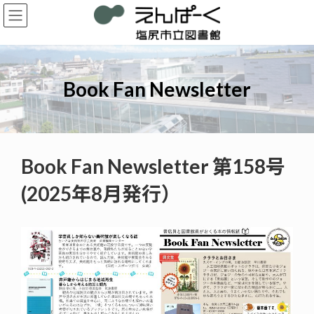
コ
ナ
ン
ビ
テ
ゲ
ン
ー
ツ
シ
へ
ョ
Book Fan Newsletter
ス
ン
キ
に
ッ
移
プ
動
Book Fan Newsletter 第158号
(2025年8月発行）