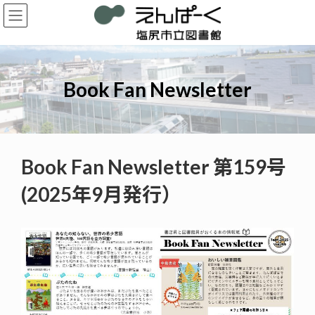
コ
ナ
ン
ビ
テ
ゲ
ン
ー
ツ
シ
へ
ョ
Book Fan Newsletter
ス
ン
キ
に
ッ
移
プ
動
Book Fan Newsletter 第159号
(2025年9月発行）