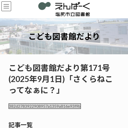
コ
ナ
ン
ビ
テ
ゲ
ン
ー
ツ
シ
へ
ョ
こども図書館だより
ス
ン
キ
に
ッ
移
プ
動
こども図書館だより第171号
(2025年9月1日)「さくらねこ
ってなぁに？」
382d2783922908957a1359a816e93f9b
記事一覧