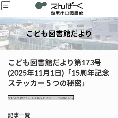
コ
ナ
ン
ビ
テ
ゲ
ン
ー
ツ
シ
へ
ョ
こども図書館だより
ス
ン
キ
に
ッ
移
プ
動
こども図書館だより第173号
(2025年11月1日)「15周年記念
ステッカー５つの秘密」
916ef68fdc23e03ab31328889b08d767
記事一覧