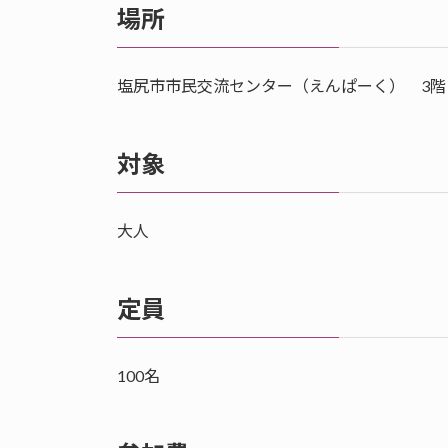
場所
塩尻市市民交流センター（えんぱーく） 3階
対象
大人
定員
100名