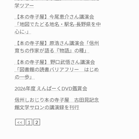
学ツアー
【本の寺子屋】今尾恵介さん講演会
「地図でたどる地名・駅名-長野県を中
心に-」
【本の寺子屋】原浩さん講演会「信州
育ちの作家が語る『物語』の種」
【本の寺子屋】 野口武悟さん講演会
「図書館の読書バリアフリー はじめ
の一歩」
2026年度 えんぱーくDVD鑑賞会
信州しおじり本の寺子屋 古田晁記念
館文学サロンの講演録を刊行
<<
1
2