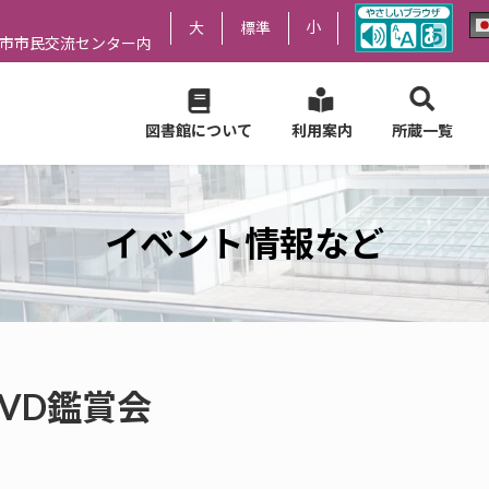
小
大
標準
尻市市民交流センター内
図書館について
利用案内
所蔵一覧
イベント情報など
DVD鑑賞会
。