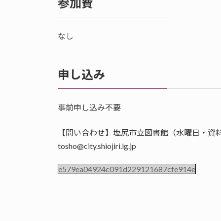
参加費
なし
申し込み
事前申し込み不要
【問い合わせ】塩尻市立図書館（水曜日・資料整理日
tosho@city.shiojiri.lg.jp
e579ea04924c091d229121687cfe914e