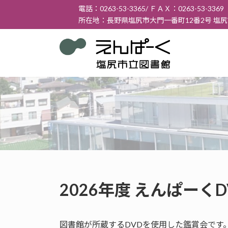
コ
ナ
電話：0263-53-3365/ ＦＡＸ：0263-53-3369
ン
ビ
所在地：長野県塩尻市大門一番町12番2号 塩
テ
ゲ
ン
ー
ツ
シ
へ
ョ
ス
ン
キ
に
ッ
移
プ
動
2026年度 えんぱーく
図書館が所蔵するDVDを使用した鑑賞会です