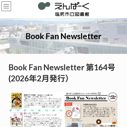
コ
ナ
ン
ビ
テ
ゲ
ン
ー
ツ
シ
へ
ョ
Book Fan Newsletter
ス
ン
キ
に
ッ
移
プ
動
Book Fan Newsletter 第164号
(2026年2月発行）