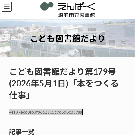
コ
ナ
ン
ビ
テ
ゲ
ン
ー
ツ
シ
へ
ョ
こども図書館だより
ス
ン
キ
に
ッ
移
プ
動
こども図書館だより第179号
(2026年5月1日)「本をつくる
仕事」
4f137ecd8f69f8662105c9d5d6c339aa
記事一覧