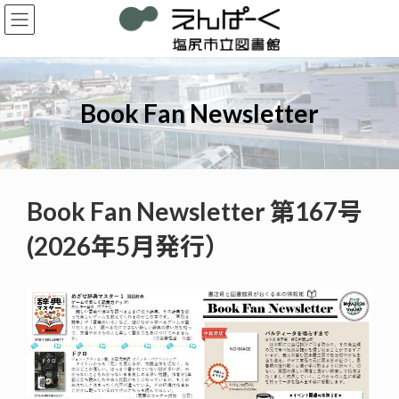
コ
ナ
ン
ビ
テ
ゲ
ン
ー
ツ
シ
へ
ョ
Book Fan Newsletter
ス
ン
キ
に
ッ
移
プ
動
Book Fan Newsletter 第167号
(2026年5月発行）