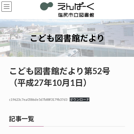
コ
ナ
ン
ビ
テ
ゲ
ン
ー
ツ
シ
へ
ョ
こども図書館だより
ス
ン
キ
に
ッ
移
プ
動
こども図書館だより第52号
（平成27年10月1日）
c19623c7ea0586de5d7b88f3179b37d3
ダウンロード
記事一覧