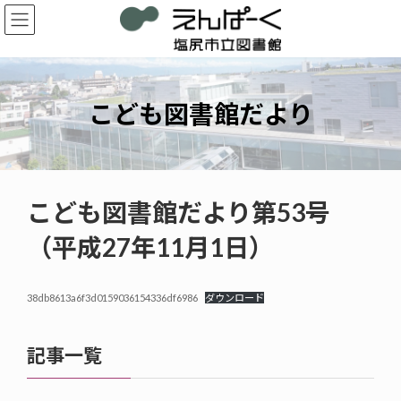
コ
ナ
ン
ビ
テ
ゲ
ン
ー
ツ
シ
へ
ョ
こども図書館だより
ス
ン
キ
に
ッ
移
プ
動
こども図書館だより第53号
（平成27年11月1日）
38db8613a6f3d0159036154336df6986
ダウンロード
記事一覧