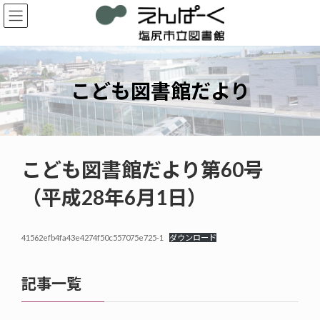
コ
ナ
ン
ビ
テ
ゲ
ン
ー
ツ
シ
へ
ョ
こども図書館だより
ス
ン
キ
に
ッ
移
プ
動
こども図書館だより第60号
（平成28年6月1日）
41562efb4fa43e4274f50c557075e725-1
ダウンロード
記事一覧