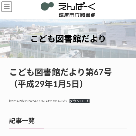
コ
ナ
ン
ビ
テ
ゲ
ン
ー
ツ
シ
へ
ョ
こども図書館だより
ス
ン
キ
に
ッ
移
プ
動
こども図書館だより第67号
（平成29年1月5日）
b29ca69b8c39c54ee0706f51f31498d2
ダウンロード
記事一覧