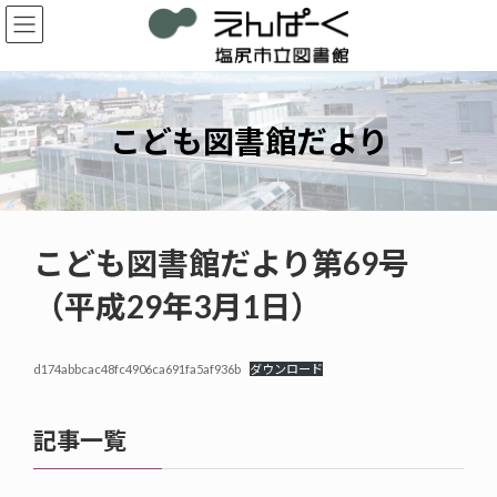
コ
ナ
ン
ビ
テ
ゲ
ン
ー
ツ
シ
へ
ョ
こども図書館だより
ス
ン
キ
に
ッ
移
プ
動
こども図書館だより第69号
（平成29年3月1日）
d174abbcac48fc4906ca691fa5af936b
ダウンロード
記事一覧