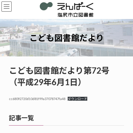
コ
ナ
ン
ビ
テ
ゲ
ン
ー
ツ
シ
へ
ョ
こども図書館だより
ス
ン
キ
に
ッ
移
プ
動
こども図書館だより第72号
（平成29年6月1日）
cc68092720d10d81f99a37078747fa48
ダウンロード
記事一覧