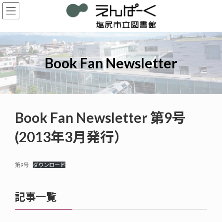
コ
ナ
ン
ビ
テ
ゲ
ン
ー
ツ
シ
へ
ョ
Book Fan Newsletter
ス
ン
キ
に
ッ
移
プ
動
Book Fan Newsletter 第9号
(2013年3月発行）
第9号
ダウンロード
記事一覧