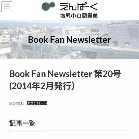
コ
ナ
ン
ビ
テ
ゲ
ン
ー
ツ
シ
へ
ョ
Book Fan Newsletter
ス
ン
キ
に
ッ
移
プ
動
Book Fan Newsletter 第20号
(2014年2月発行）
20140215
ダウンロード
記事一覧