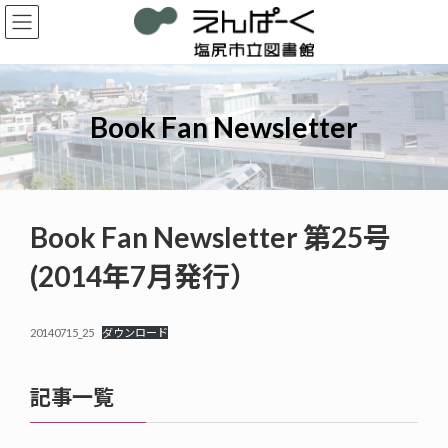
コ
ナ
ン
ビ
テ
ゲ
ン
ー
ツ
シ
へ
ョ
Book Fan Newsletter
ス
ン
キ
に
ッ
移
プ
動
Book Fan Newsletter 第25号
(2014年7月発行）
20140715_25
ダウンロード
記事一覧