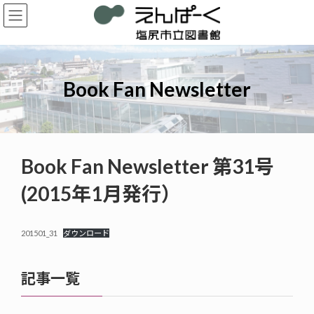
コ
ナ
ン
ビ
テ
ゲ
ン
ー
ツ
シ
へ
ョ
Book Fan Newsletter
ス
ン
キ
に
ッ
移
プ
動
Book Fan Newsletter 第31号
(2015年1月発行）
201501_31
ダウンロード
記事一覧