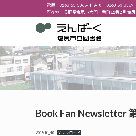
コ
ナ
電話：0263-53-3365/ ＦＡＸ：0263-53-3369
ン
ビ
所在地：長野県塩尻市大門一番町12番2号 塩
テ
ゲ
ン
ー
ツ
シ
へ
ョ
ス
ン
キ
に
ッ
移
プ
動
Book Fan Newslett
201510_40
ダウンロード