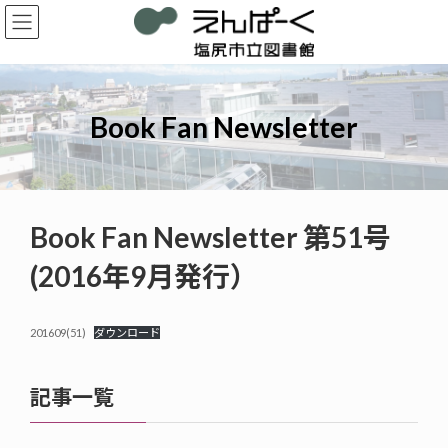
コ
ナ
ン
ビ
テ
ゲ
ン
ー
ツ
シ
へ
ョ
Book Fan Newsletter
ス
ン
キ
に
ッ
移
プ
動
Book Fan Newsletter 第51号
(2016年9月発行）
201609(51)
ダウンロード
記事一覧