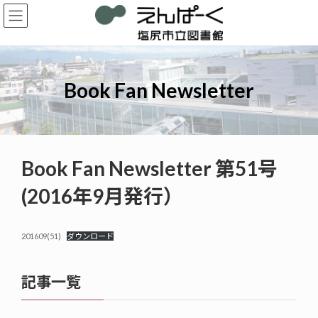
コ
ナ
ン
ビ
テ
ゲ
ン
ー
ツ
シ
へ
ョ
Book Fan Newsletter
ス
ン
キ
に
ッ
移
プ
動
Book Fan Newsletter 第51号
(2016年9月発行）
201609(51)
ダウンロード
記事一覧