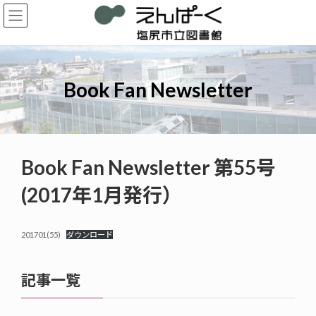
コ
ナ
ン
ビ
テ
ゲ
ン
ー
ツ
シ
へ
ョ
Book Fan Newsletter
ス
ン
キ
に
ッ
移
プ
動
Book Fan Newsletter 第55号
(2017年1月発行）
201701(55)
ダウンロード
記事一覧