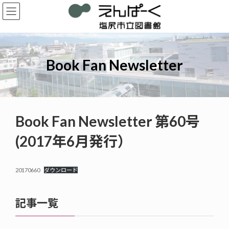
コ
ナ
ン
ビ
テ
ゲ
ン
ー
ツ
シ
へ
ョ
Book Fan Newsletter
ス
ン
キ
に
ッ
移
プ
動
Book Fan Newsletter 第60号
(2017年6月発行）
20170660
ダウンロード
記事一覧