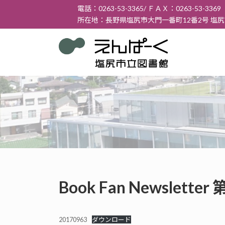
コ
ナ
電話：0263-53-3365/ ＦＡＸ：0263-53-3369
ン
ビ
所在地：長野県塩尻市大門一番町12番2号 塩
テ
ゲ
ン
ー
ツ
シ
へ
ョ
ス
ン
キ
に
ッ
移
プ
動
Book Fan Newslett
20170963
ダウンロード