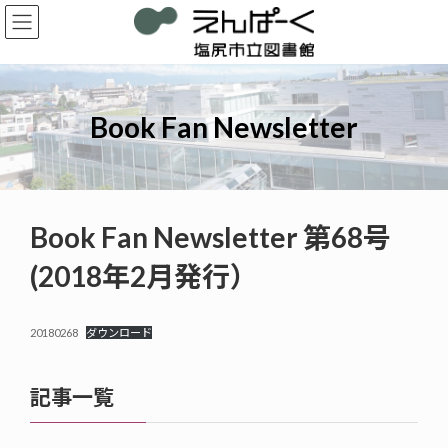
コ
ナ
ン
ビ
テ
ゲ
ン
ー
ツ
シ
へ
ョ
Book Fan Newsletter
ス
ン
キ
に
ッ
移
プ
動
Book Fan Newsletter 第68号
(2018年2月発行）
20180268
ダウンロード
記事一覧