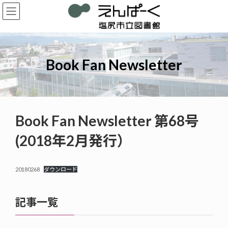
コ
ナ
ン
ビ
テ
ゲ
ン
ー
ツ
シ
へ
ョ
Book Fan Newsletter
ス
ン
キ
に
ッ
移
プ
動
Book Fan Newsletter 第68号
(2018年2月発行）
20180268
ダウンロード
記事一覧