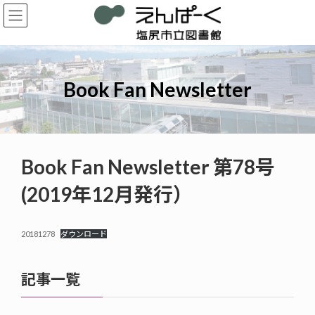
コ
ナ
ン
ビ
テ
ゲ
ン
ー
ツ
シ
へ
ョ
Book Fan Newsletter
ス
ン
キ
に
ッ
移
プ
動
Book Fan Newsletter 第78号
(2019年12月発行）
20181278
ダウンロード
記事一覧