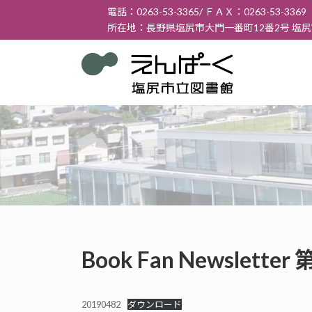
コ
ナ
電話：0263-53-3365/ ＦＡＸ：0263-53-3369
ン
ビ
所在地：長野県塩尻市大門一番町12番2号 塩
テ
ゲ
ン
ー
ツ
シ
へ
ョ
ス
ン
キ
に
ッ
移
プ
動
Book Fan Newslett
20190482
ダウンロード