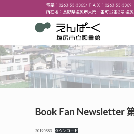
コ
ナ
電話：0263-53-3365/ ＦＡＸ：0263-53-3369
ン
ビ
所在地：長野県塩尻市大門一番町12番2号 塩
テ
ゲ
ン
ー
ツ
シ
へ
ョ
ス
ン
キ
に
ッ
移
プ
動
Book Fan Newslett
20190583
ダウンロード