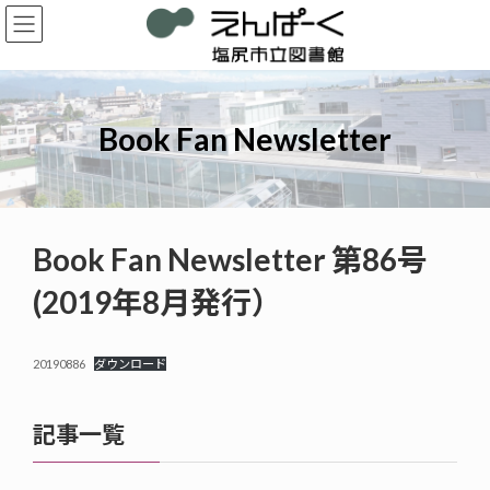
コ
ナ
ン
ビ
テ
ゲ
ン
ー
ツ
シ
へ
ョ
Book Fan Newsletter
ス
ン
キ
に
ッ
移
プ
動
Book Fan Newsletter 第86号
(2019年8月発行）
20190886
ダウンロード
記事一覧