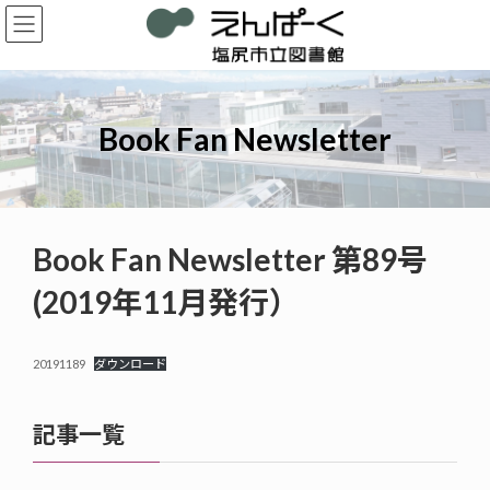
コ
ナ
ン
ビ
テ
ゲ
ン
ー
ツ
シ
へ
ョ
Book Fan Newsletter
ス
ン
キ
に
ッ
移
プ
動
Book Fan Newsletter 第89号
(2019年11月発行）
20191189
ダウンロード
記事一覧