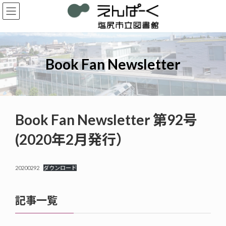
コ
ナ
ン
ビ
テ
ゲ
ン
ー
ツ
シ
へ
ョ
Book Fan Newsletter
ス
ン
キ
に
ッ
移
プ
動
Book Fan Newsletter 第92号
(2020年2月発行）
20200292
ダウンロード
記事一覧