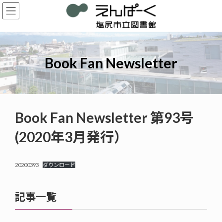
コ
ナ
ン
ビ
テ
ゲ
ン
ー
ツ
シ
へ
ョ
Book Fan Newsletter
ス
ン
キ
に
ッ
移
プ
動
Book Fan Newsletter 第93号
(2020年3月発行）
20200393
ダウンロード
記事一覧